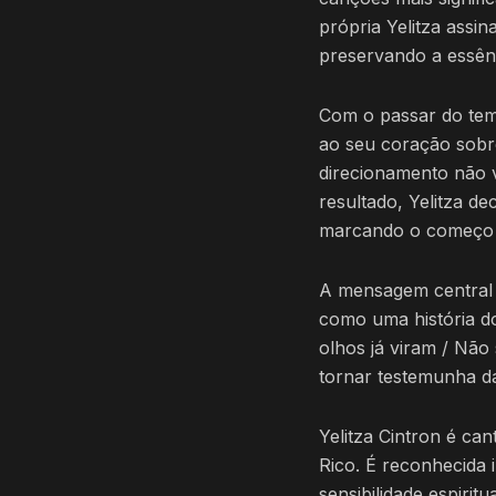
própria Yelitza assi
preservando a essên
Com o passar do tem
ao seu coração sobr
direcionamento não 
resultado, Yelitza d
marcando o começo d
A mensagem central 
como uma história do
olhos já viram / Não
tornar testemunha da
Yelitza Cintron é ca
Rico. É reconhecida
sensibilidade espiri