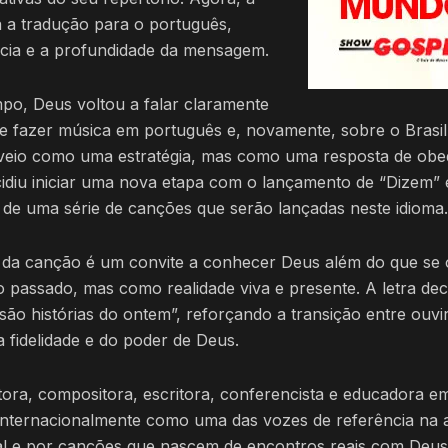
na a tradução para o português,
cia e a profundidade da mensagem.
po, Deus voltou a falar claramente
e fazer música em português e, novamente, sobre o Brasil
veio como uma estratégia, mas como uma resposta de obe
ecidiu iniciar uma nova etapa com o lançamento de “Dizem”
e uma série de canções que serão lançadas neste idioma.
da canção é um convite a conhecer Deus além do que se
 passado, mas como realidade viva e presente. A letra de
 são histórias do ontem”, reforçando a transição entre ouv
 fidelidade e do poder de Deus.
ntora, compositora, escritora, conferencista e educadora 
 internacionalmente como uma das vozes de referência na 
tual e por canções que nascem de encontros reais com Deu