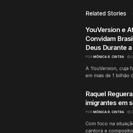
Related Stories
YouVersion e A
Convidam Brasil
Deus Durante 
POR
MÔNICA R. CINTRA
0
A YouVersion, cuja fam
em mais de 1 bilhão d
Raquel Reguera 
imigrantes em s
POR
MÔNICA R. CINTRA
2
Com foco na situaçã
cantora e composito