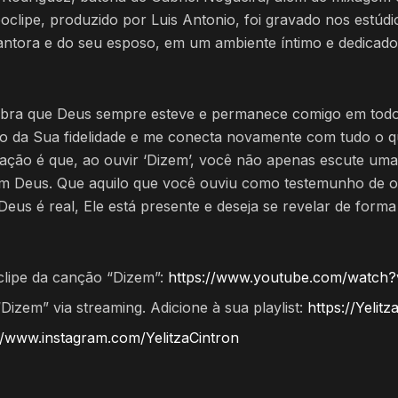
oclipe, produzido por Luis Antonio, foi gravado nos estúd
antora e do seu esposo, em um ambiente íntimo e dedicado
mbra que Deus sempre esteve e permanece comigo em todo
o da Sua fidelidade e me conecta novamente com tudo o qu
ração é que, ao ouvir ‘Dizem’, você não apenas escute um
m Deus. Que aquilo que você ouviu como testemunho de o
Deus é real, Ele está presente e deseja se revelar de forma
oclipe da canção “Dizem”:
https://www.youtube.com/watc
izem” via streaming. Adicione à sua playlist:
https://Yelit
//www.instagram.com/YelitzaCintron