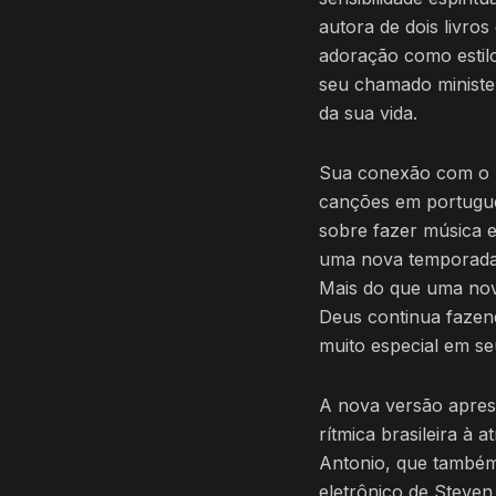
autora de dois livro
adoração como estilo
seu chamado minister
da sua vida.
Sua conexão com o B
canções em portuguê
sobre fazer música e
uma nova temporada m
Mais do que uma nov
Deus continua fazen
muito especial em se
A nova versão apres
rítmica brasileira à
Antonio, que também
eletrônico de Steven