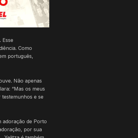
. Esse
diência. Como
 em português,
 ouve. Não apenas
clara: “Mas os meus
ir testemunhos e se
em adoração de Porto
adoração, por sua
s. Yelitza é também