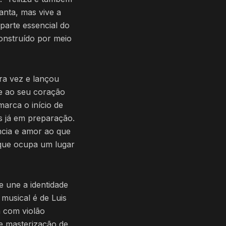
anta, mas vive a
parte essencial do
onstruído por meio
ra vez e lançou
e ao seu coração
arca o início de
s já em preparação.
ncia e amor ao que
 que ocupa um lugar
 une a identidade
musical é de Luis
a com violão
 e masterização de