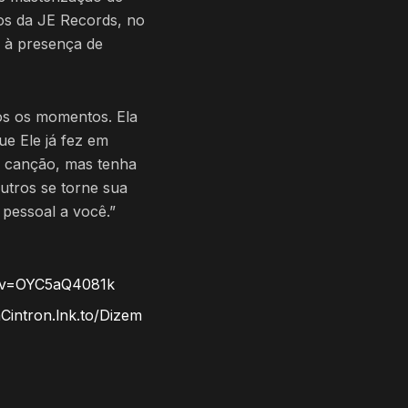
ios da JE Records, no
 à presença de
s os momentos. Ela
e Ele já fez em
a canção, mas tenha
utros se torne sua
 pessoal a você.”
h?v=OYC5aQ4081k
zaCintron.lnk.to/Dizem