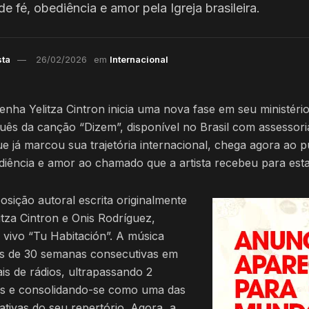
fé, obediência e amor pela Igreja brasileira.
sta
26/02/2026
em
Internacional
enha Yelitza Cintron inicia uma nova fase em seu ministér
uês da canção “Dizem”, disponível no Brasil com assesso
e já marcou sua trajetória internacional, chega agora ao pú
iência e amor ao chamado que a artista recebeu para est
ição autoral escrita originalmente
tza Cintron e Onis Rodríguez,
vivo “Tu Habitación”. A música
s de 30 semanas consecutivas em
ais de rádios, ultrapassando 2
s e consolidando-se como uma das
ativas do seu repertório. Agora, a