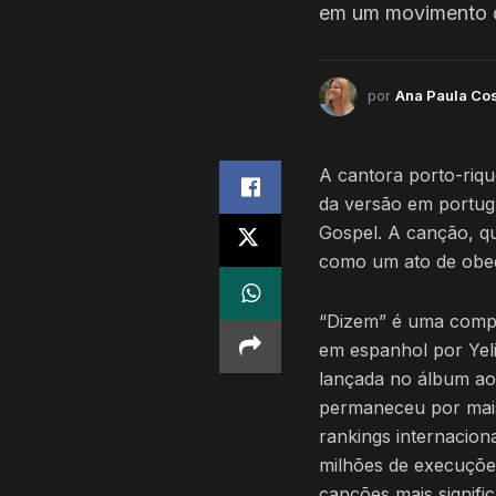
em um movimento de 
por
Ana Paula Co
A cantora porto-riqu
da versão em portug
Gospel. A canção, qu
como um ato de obed
“Dizem” é uma compos
em espanhol por Yeli
lançada no álbum ao 
permaneceu por mai
rankings internacion
milhões de execuçõe
canções mais signific