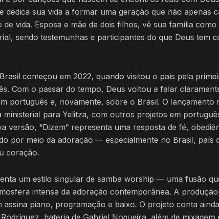
s e dedica sua vida a formar uma geração que não apenas c
 de vida. Esposa e mãe de dois filhos, vê sua família como 
ial, sendo testemunhas e participantes do que Deus tem c
rasil começou em 2022, quando visitou o país pela primei
s. Com o passar do tempo, Deus voltou a falar clarament
m português e, novamente, sobre o Brasil. O lançamento m
inisterial para Yelitza, com outros projetos em portuguê
a versão, “Dizem” representa uma resposta de fé, obediê
do por meio da adoração — especialmente no Brasil, país
u coração.
enta um estilo singular de samba worship — uma fusão que
 atmosfera intensa da adoração contemporânea. A produção 
 assina piano, programação e baixo. O projeto conta aind
 Rodríguez, bateria de Gabriel Nogueira, além de mixagem