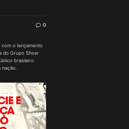
0
io com o lançamento
ria do Grupo Show
blico brasileiro
a nação.