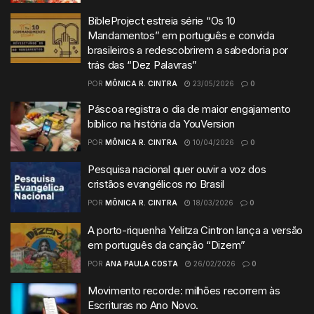
BibleProject estreia série “Os 10
Mandamentos” em português e convida
brasileiros a redescobrirem a sabedoria por
trás das “Dez Palavras”
POR
MÔNICA R. CINTRA
23/05/2026
0
Páscoa registra o dia de maior engajamento
bíblico na história da YouVersion
POR
MÔNICA R. CINTRA
10/04/2026
0
Pesquisa nacional quer ouvir a voz dos
cristãos evangélicos no Brasil
POR
MÔNICA R. CINTRA
18/03/2026
0
A porto-riquenha Yelitza Cintron lança a versão
em português da canção “Dizem”
POR
ANA PAULA COSTA
26/02/2026
0
Movimento recorde: milhões recorrem às
Escrituras no Ano Novo.