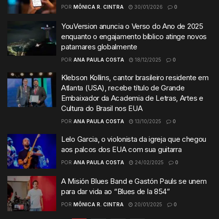
POR
MÔNICA R. CINTRA
30/01/2026
0
YouVersion anuncia o Verso do Ano de 2025
enquanto o engajamento bíblico atinge novos
patamares globalmente
POR
ANA PAULA COSTA
18/12/2025
0
Klebson Kollins, cantor brasileiro residente em
Atlanta (USA), recebe título de Grande
Embaixador da Academia de Letras, Artes e
Cultura do Brasil nos EUA
POR
ANA PAULA COSTA
13/10/2025
0
Lelo Garcia, o violonista da igreja que chegou
aos palcos dos EUA com sua guitarra
POR
ANA PAULA COSTA
24/02/2025
0
A Misión Blues Band e Gastón Pauls se unem
para dar vida ao “Blues de la 854”
POR
MÔNICA R. CINTRA
20/01/2025
0