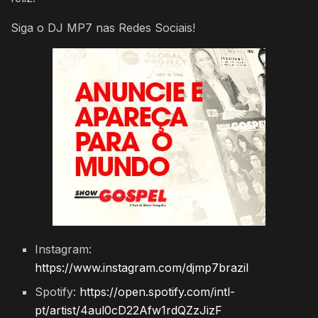
Siga o DJ MP7 nas Redes Sociais!
Instagram:
https://www.instagram.com/djmp7brazil
Spotify:
https://open.spotify.com/intl-
pt/artist/4aul0cD22Afw1rdQZzJizF