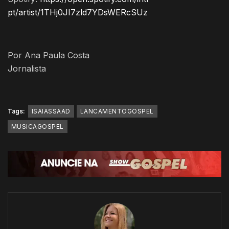
pt/artist/1THj0JI7zld7YDsWERcSUz
Por Ana Paula Costa
Jornalista
Tags:
ISAIASSAAD
LANCAMENTOGOSPEL
MUSICAGOSPEL