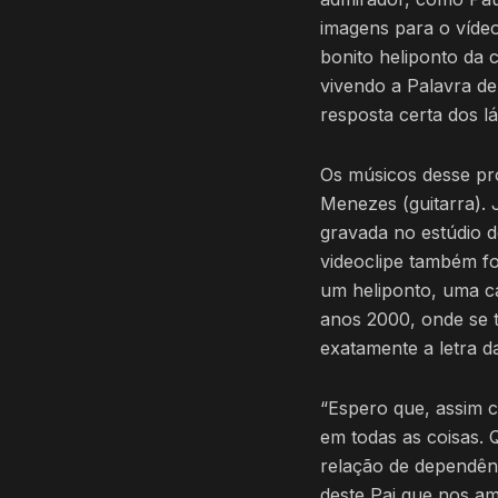
imagens para o víde
bonito heliponto da 
vivendo a Palavra de
resposta certa dos l
Os músicos desse pro
Menezes (guitarra). 
gravada no estúdio 
videoclipe também f
um heliponto, uma ca
anos 2000, onde se 
exatamente a letra d
“Espero que, assim 
em todas as coisas.
relação de dependên
deste Pai que nos am