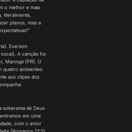
m o melhor e mais
 literalmente,
azer planos, mas a
xpectativas!”
ia). Everson
 vocal). A canção foi
r, Maringá (PR). O
m quatro ambientes:
nte aos clipes dos
acompanha
a soberania de Deus
, entramos em uma
ndade, com o amor
feita (Romanos 12:2)