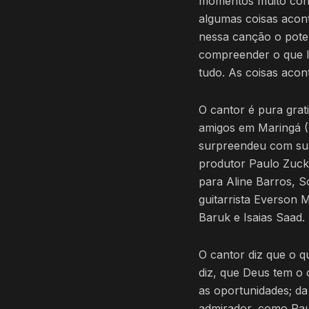
momentos muito conf
algumas coisas acont
nessa canção o poten
compreender o que l
tudo. As coisas aco
O cantor é pura gra
amigos em Maringá (
surpreendeu com sua 
produtor Paulo Zuckin
para Aline Barros, 
guitarrista Everson
Baruk e Isaias Saad.
O cantor diz que o q
diz, que Deus tem o 
as oportunidades; da
admirador, como Pau