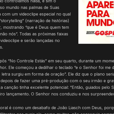
o controlamos nada, e sim o
sso mundo nas palmas de Suas
a com um videoclipe especial no qual
storytelling” (narração de histórias)
or, mostrando “que é Deus quem tem
 não nós”. Todas as próximas faixas
videoclipe e serão lançadas no
s.
ôs “No Controle Estás” em seu quarto, durante um mome
or. Ele começou a dedilhar o teclado “e o Senhor foi me 
 letra surgiu em forma de oração”. Ele diz que o plano seri
 depois de fazer uma pré-produção com o seu irmão e gra
e a canção tinha excelente potencial: “Então, guiados pelo 
meiro lançamento. O Senhor nos conduziu e nos surpreende
oral é como um desabafo de João Liasch com Deus, porq