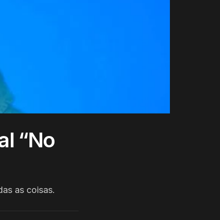
al “No
as as coisas.