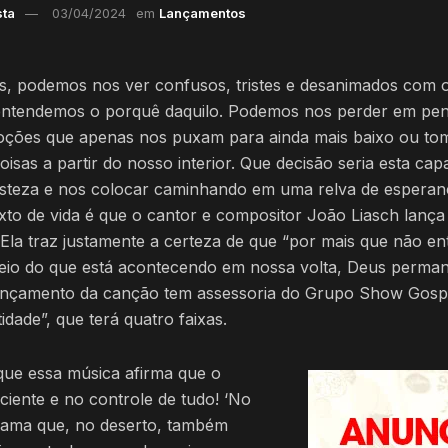
sta
03/04/2024
em
Lançamentos
s, podemos nos ver confusos, tristes e desanimados com o
entendemos o porquê daquilo. Podemos nos perder em pe
ções que apenas nos puxam para ainda mais baixo ou to
coisas a partir do nosso interior. Que decisão seria esta cap
isteza e nos colocar caminhando em uma relva de esperan
to de vida é que o cantor e compositor João Liasch lança
 Ela traz justamente a certeza de que “por mais que não 
eio do que está acontecendo em nossa volta, Deus perman
 lançamento da canção tem assessoria do Grupo Show Gospe
idade”, que terá quatro faixas.
que essa música afirma que o
iente e no controle de tudo! ‘No
clama que, no deserto, também