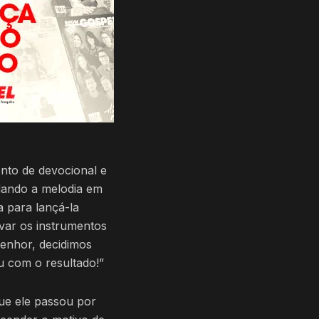
nto de devocional e
dando a melodia em
a para lançá-la
var os instrumentos
Senhor, decidimos
u com o resultado!”
ue ele passou por