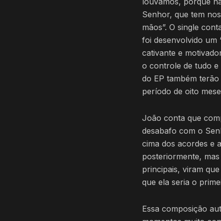
louvamos, porque nã
Senhor, que tem no
mãos”. O single cont
foi desenvolvido um “
cativante e motivad
o controle de tudo e
do EP também terão 
período de oito mese
João conta que comp
desabafo com o Senh
cima dos acordes e a
posteriormente, mas
principais, viram qu
que ela seria o pri
Essa composição aut