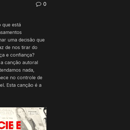
0
 que está
nsamentos
mar uma decisão que
az de nos tirar do
ça e confiança?
 a canção autoral
entendamos nada,
ece no controle de
l. Esta canção é a