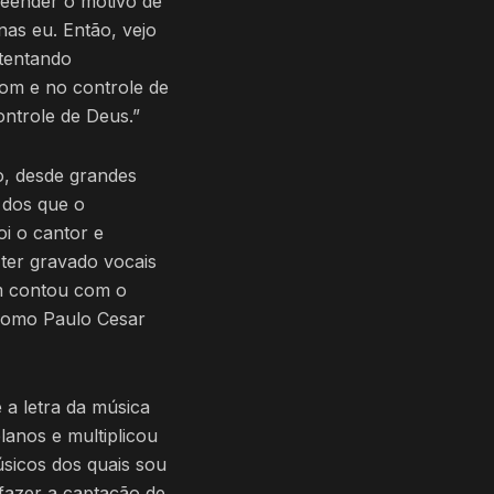
reender o motivo de
as eu. Então, vejo
 tentando
om e no controle de
ntrole de Deus.”
o, desde grandes
 dos que o
i o cantor e
 ter gravado vocais
ém contou com o
 como Paulo Cesar
 a letra da música
lanos e multiplicou
úsicos dos quais sou
fazer a captação de