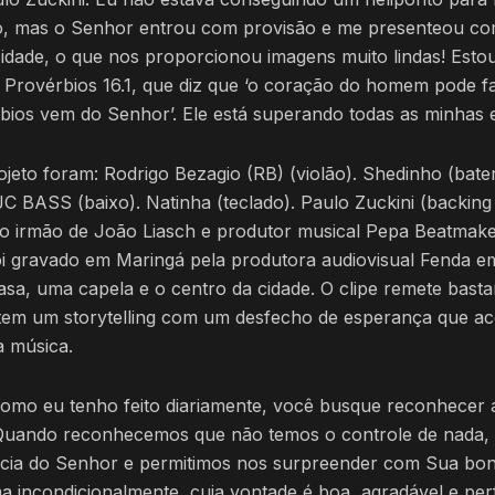
o, mas o Senhor entrou com provisão e me presenteou co
cidade, o que nos proporcionou imagens muito lindas! Estou,
 Provérbios 16.1, que diz que ‘o coração do homem pode f
ábios vem do Senhor’. Ele está superando todas as minhas e
jeto foram: Rodrigo Bezagio (RB) (violão). Shedinho (bater
JC BASS (baixo). Natinha (teclado). Paulo Zuckini (backing
do irmão de João Liasch e produtor musical Pepa Beatmake
oi gravado em Maringá pela produtora audiovisual Fenda e
sa, uma capela e o centro da cidade. O clipe remete basta
tem um storytelling com um desfecho de esperança que 
a música.
como eu tenho feito diariamente, você busque reconhecer 
 Quando reconhecemos que não temos o controle de nada
cia do Senhor e permitimos nos surpreender com Sua bo
a incondicionalmente, cuja vontade é boa, agradável e per