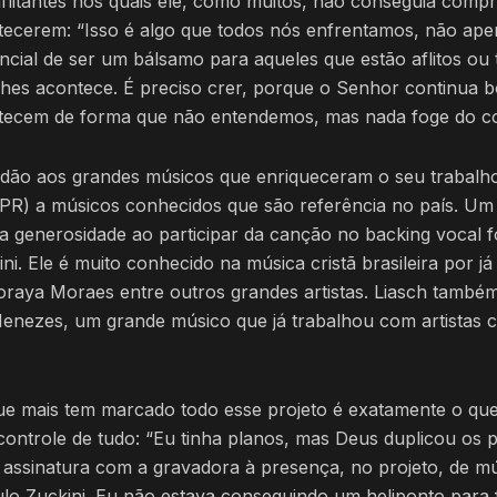
litantes nos quais ele, como muitos, não conseguia comp
ecerem: “Isso é algo que todos nós enfrentamos, não apen
cial de ser um bálsamo para aqueles que estão aflitos ou
hes acontece. É preciso crer, porque o Senhor continua b
ntecem de forma que não entendemos, mas nada foge do co
tidão aos grandes músicos que enriqueceram o seu trabalh
PR) a músicos conhecidos que são referência no país. Um
generosidade ao participar da canção no backing vocal fo
i. Ele é muito conhecido na música cristã brasileira por já
Soraya Moraes entre outros grandes artistas. Liasch tamb
 Menezes, um grande músico que já trabalhou com artistas
ue mais tem marcado todo esse projeto é exatamente o que
controle de tudo: “Eu tinha planos, mas Deus duplicou os p
 assinatura com a gravadora à presença, no projeto, de m
lo Zuckini. Eu não estava conseguindo um heliponto para 