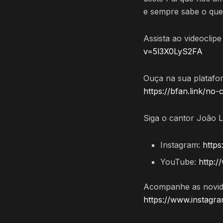
e sempre sabe o que
Assista ao videoclip
v=5l3X0LyS2FA
Ouça na sua plataform
https://bfan.link/no-
Siga o cantor João L
Instagram:
https
YouTube:
http:
Acompanhe as novida
https://www.instag